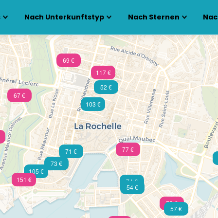
s
Nach Unterkunftstyp
Nach Sternen
Nac
69 €
117 €
52 €
67 €
103 €
77 €
71 €
73 €
105 €
151 €
74 €
54 €
75 €
57 €