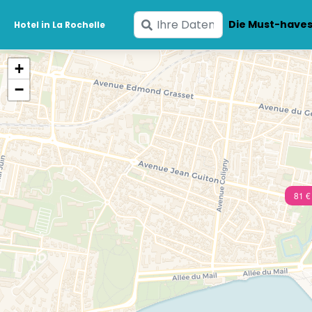
Geben
Die Must-have
Hotel in La Rochelle
Sie
Ihre
+
Daten
−
ein
81 €