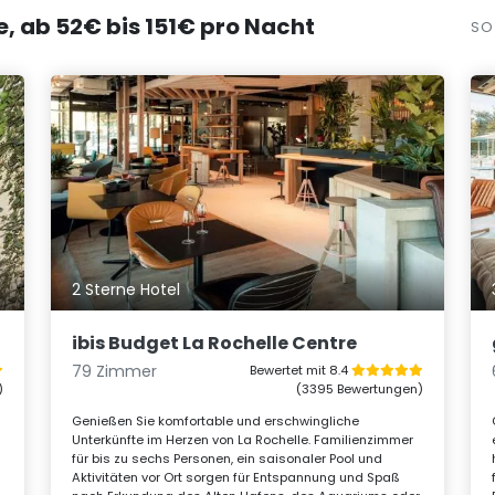
le, ab 52€ bis 151€ pro Nacht
SO
2 Sterne Hotel
ibis Budget La Rochelle Centre
79 Zimmer
Bewertet mit 8.4
)
(3395 Bewertungen)
Genießen Sie komfortable und erschwingliche
Unterkünfte im Herzen von La Rochelle. Familienzimmer
für bis zu sechs Personen, ein saisonaler Pool und
Aktivitäten vor Ort sorgen für Entspannung und Spaß