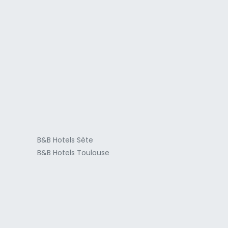
a
B&B Hotels Sète
B&B Hotels Toulouse