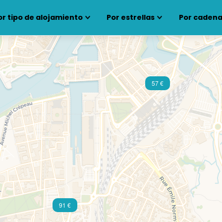
or tipo de alojamiento
Por estrellas
Por cadena
57 €
91 €