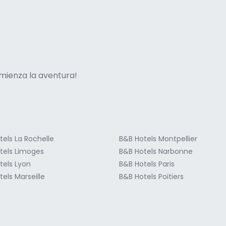
ne italian
mienza la aventura!
tels La Rochelle
B&B Hotels Montpellier
tels Limoges
B&B Hotels Narbonne
tels Lyon
B&B Hotels Paris
els Marseille
B&B Hotels Poitiers