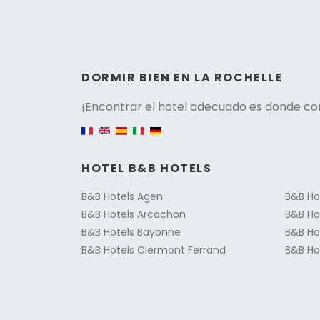
Versio
DORMIR BIEN EN LA ROCHELLE
¡Encontrar el hotel adecuado es donde co
English version
HOTEL B&B HOTELS
B&B Hotels Agen
B&B Ho
B&B Hotels Arcachon
B&B Ho
B&B Hotels Bayonne
B&B Ho
B&B Hotels Clermont Ferrand
B&B Hot