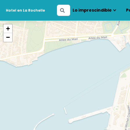
Ingresa
Lo imprescindible
P
Hotel en La Rochelle
tus
fechas
+
−