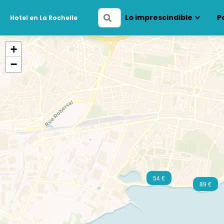
Ingresa
Lo imprescindible
P
Hotel en La Rochelle
tus
fechas
+
−
54 €
89 €