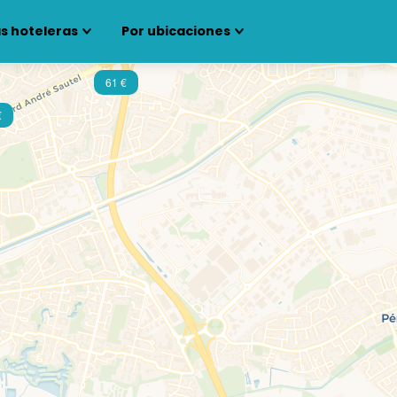
s hoteleras
Por ubicaciones
61 €
€