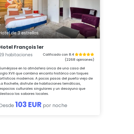
Hotel de 3 estrellas
Hotel François 1er
29 habitaciones
Calificado con 8.4
(2268 opiniones)
Sumérjase en la atmósfera única de una casa del
siglo XVII que combina encanto histórico con toques
artísticos modernos. A pocos pasos del puerto viejo de
La Rochelle, disfrute de habitaciones temáticas,
espacios culturales singulares y un desayuno que
destaca los sabores locales.
103 EUR
Desde
por noche