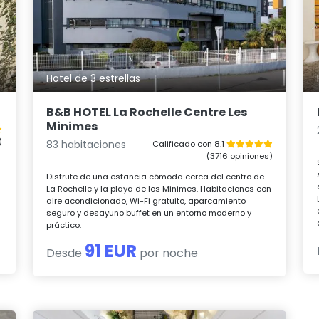
Hotel de 3 estrellas
B&B HOTEL La Rochelle Centre Les
Minimes
)
83 habitaciones
Calificado con 8.1
(3716 opiniones)
Disfrute de una estancia cómoda cerca del centro de
La Rochelle y la playa de los Minimes. Habitaciones con
aire acondicionado, Wi-Fi gratuito, aparcamiento
seguro y desayuno buffet en un entorno moderno y
práctico.
91 EUR
Desde
por noche