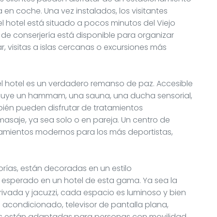
 en coche. Una vez instalados, los visitantes
el hotel está situado a pocos minutos del Viejo
io de conserjería está disponible para organizar
ar, visitas a islas cercanas o excursiones más
el hotel es un verdadero remanso de paz. Accesible
ncluye un hammam, una sauna, una ducha sensorial,
mbién pueden disfrutar de tratamientos
asaje, ya sea solo o en pareja. Un centro de
pamientos modernos para los más deportistas,
orías, están decoradas en un estilo
esperado en un hotel de esta gama. Ya sea la
privada y jacuzzi, cada espacio es luminoso y bien
 acondicionado, televisor de pantalla plana,
nes están adaptadas para personas con movilidad