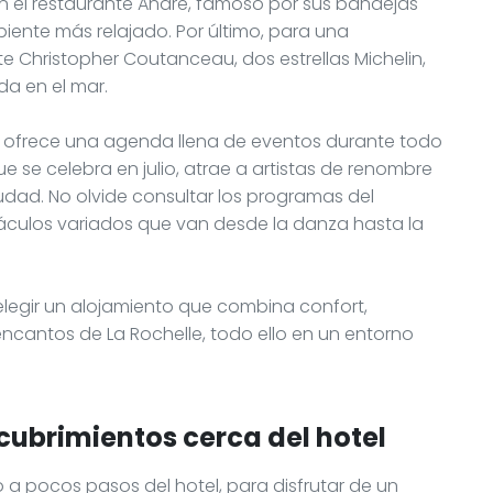
n el restaurante André, famoso por sus bandejas
iente más relajado. Por último, para una
nte Christopher Coutanceau, dos estrellas Michelin,
da en el mar.
le ofrece una agenda llena de eventos durante todo
que se celebra en julio, atrae a artistas de renombre
udad. No olvide consultar los programas del
táculos variados que van desde la danza hasta la
elegir un alojamiento que combina confort,
encantos de La Rochelle, todo ello en un entorno
cubrimientos cerca del hotel
 a pocos pasos del hotel, para disfrutar de un