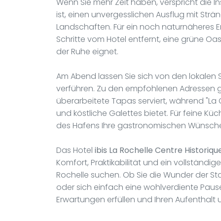
Wenn Sie mehr Zeit haben, verspricht die In
ist, einen unvergesslichen Ausflug mit Str
Landschaften. Für ein noch naturnäheres Er
Schritte vom Hotel entfernt, eine grüne Oa
der Ruhe eignet.
Am Abend lassen Sie sich von den lokalen 
verführen. Zu den empfohlenen Adressen ge
überarbeitete Tapas serviert, während "La
und köstliche Galettes bietet. Für feine Küch
des Hafens Ihre gastronomischen Wünsch
Das Hotel
ibis La Rochelle Centre Historiqu
Komfort, Praktikabilität und ein vollständig
Rochelle suchen. Ob Sie die Wunder der Sta
oder sich einfach eine wohlverdiente Paus
Erwartungen erfüllen und Ihren Aufenthalt