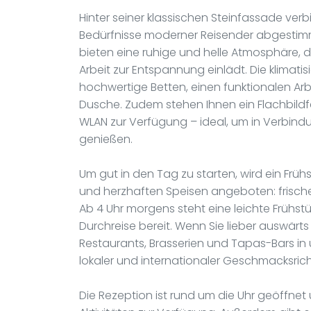
Hinter seiner klassischen Steinfassade verb
Bedürfnisse moderner Reisender abgestimmt
bieten eine ruhige und helle Atmosphäre, 
Arbeit zur Entspannung einlädt. Die klimati
hochwertige Betten, einen funktionalen Ar
Dusche. Zudem stehen Ihnen ein Flachbildf
WLAN zur Verfügung – ideal, um in Verbindu
genießen.
Um gut in den Tag zu starten, wird ein Früh
und herzhaften Speisen angeboten: frische
Ab 4 Uhr morgens steht eine leichte Frühst
Durchreise bereit. Wenn Sie lieber auswärt
Restaurants, Brasserien und Tapas-Bars in 
lokaler und internationaler Geschmacksric
Die Rezeption ist rund um die Uhr geöffnet u