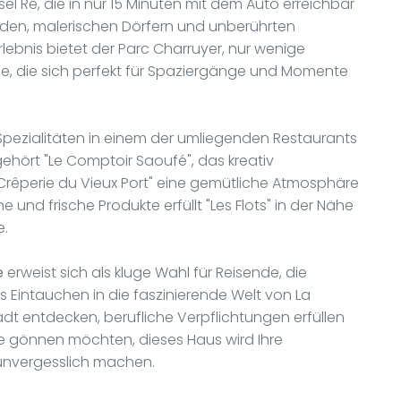
sel Ré, die in nur 15 Minuten mit dem Auto erreichbar
änden, malerischen Dörfern und unberührten
lebnis bietet der Parc Charruyer, nur wenige
se, die sich perfekt für Spaziergänge und Momente
Spezialitäten in einem der umliegenden Restaurants
hört "Le Comptoir Saoufé", das kreativ
 Crêperie du Vieux Port" eine gemütliche Atmosphäre
e und frische Produkte erfüllt "Les Flots" in der Nähe
e.
e
erweist sich als kluge Wahl für Reisende, die
es Eintauchen in die faszinierende Welt von La
dt entdecken, berufliche Verpflichtungen erfüllen
e gönnen möchten, dieses Haus wird Ihre
 unvergesslich machen.