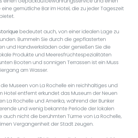
 es einen Gepäckaufbewahrungsservice und einen
eine gemütliche Bar im Hotel, die zu jeder Tageszeit
ietet.
storique
bedeutet auch, von einer idealen Lage zu
rkunden. Bummeln Sie durch die gepflasterten
en und Handwerksläden oder genießen Sie die
okale Produkte und Meeresfrüchtespezialitäten
bunten Booten und sonnigen Terrassen ist ein Muss
aziergang am Wasser.
 die Museen von La Rochelle ein reichhaltiges und
vom Hotel entfernt erkundet das Museum der Neuen
en La Rochelle und Amerika, während der Bunker
nierende und wenig bekannte Periode der lokalen
e auch nicht die berühmten Türme von La Rochelle,
itimen Vergangenheit der Stadt zeugen.