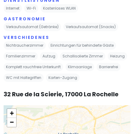
DIENSTLEISTUNGEN
Internet
Wi-Fi
Kostenloses WLAN
GASTRONOMIE
Verkaufsautomat (Getränke)
Verkaufsautomat (Snacks)
VERSCHIEDENES
Nichtraucherzimmer
Einrichtungen für behinderte Gäste
Familienzimmer
Aufzug
Schallisolierte Zimmer
Heizung
Komplett rauchfreie Unterkunft
Klimaanlage
Barrierefrei
WC mit Haltegriffen
Karten-Zugang
32 Rue de la Scierie, 17000 La Rochelle
+
−