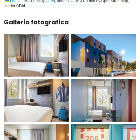
Leaflet
|
Map tiles by
Carto
, under CC BY 3.0. Data by OpenStreetMap,
under ODbL.
Galleria fotografica