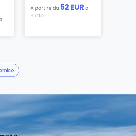
52 EUR
A partire da
a
notte
a
nomico