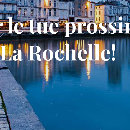
 le tue pross
 La Rochelle!