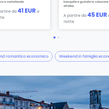
ico e confortevole.
tranquille e gustate la colazione
all'alba.
41 EUR
artire da
a
45 EUR
A partire da
tte
notte
nd romantico economico
Weekend in famiglia eco