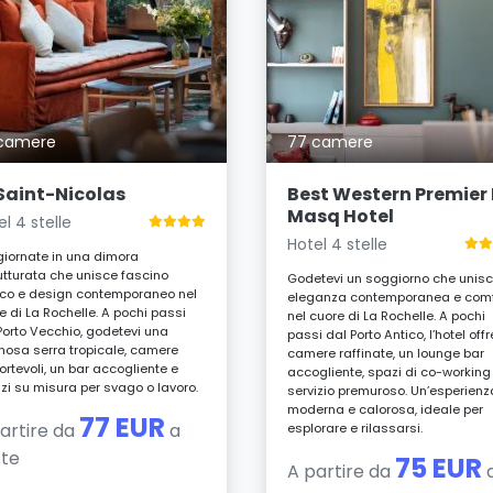
camere
77 camere
 Saint-Nicolas
Best Western Premier 
Masq Hotel
el 4 stelle
Hotel 4 stelle
iornate in una dimora
rutturata che unisce fascino
Godetevi un soggiorno che unis
ico e design contemporaneo nel
eleganza contemporanea e comf
e di La Rochelle. A pochi passi
nel cuore di La Rochelle. A pochi
Porto Vecchio, godetevi una
passi dal Porto Antico, l’hotel offr
nosa serra tropicale, camere
camere raffinate, un lounge bar
ortevoli, un bar accogliente e
accogliente, spazi di co-working
izi su misura per svago o lavoro.
servizio premuroso. Un’esperienz
moderna e calorosa, ideale per
77 EUR
artire da
a
esplorare e rilassarsi.
tte
75 EUR
A partire da