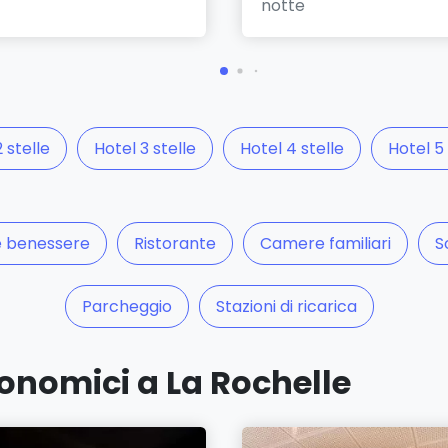
notte
 stelle
Hotel 3 stelle
Hotel 4 stelle
Hotel 5 
e benessere
Ristorante
Camere familiari
S
Parcheggio
Stazioni di ricarica
conomici a La Rochelle