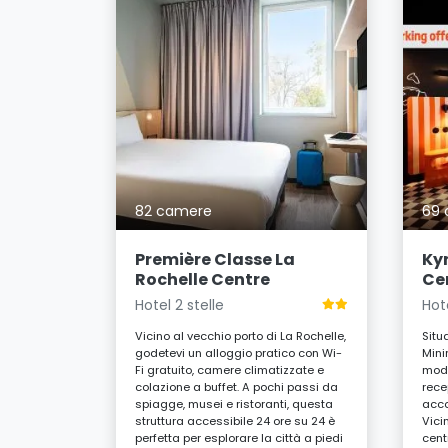
helle
82 camere
69
 unisce
re di La
Première Classe La
Ky
orto
Rochelle Centre
Ce
alla
Hotel 2 stelle
Hote
camere
 a buffet
Vicino al vecchio porto di La Rochelle,
Situ
iglie,
godetevi un alloggio pratico con Wi-
Mini
li
Fi gratuito, camere climatizzate e
mode
colazione a buffet. A pochi passi da
rece
UR
spiagge, musei e ristoranti, questa
acco
a
struttura accessibile 24 ore su 24 è
Vici
perfetta per esplorare la città a piedi
cent