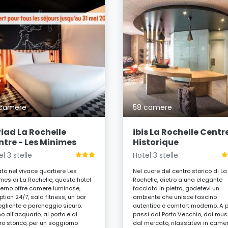
 camere
58 camere
riad La Rochelle
ibis La Rochelle Centr
ntre - Les Minimes
Historique
l 3 stelle
Hotel 3 stelle
ato nel vivace quartiere Les
Nel cuore del centro storico di La
mes di La Rochelle, questo hotel
Rochelle, dietro a una elegante
rno offre camere luminose,
facciata in pietra, godetevi un
ption 24/7, sala fitness, un bar
ambiente che unisce fascino
gliente e parcheggio sicuro.
autentico e comfort moderno. A 
no all'acquario, al porto e al
passi dal Porto Vecchio, dai mus
ro storico, per un soggiorno
dal mercato, rilassatevi in came