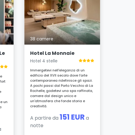
40 cam
Centra
Hotel 4 s
38 camere
Godetevi u
modernità 
rifugio a q
Le
Hotel La Monnaie
A pochi pa
Hotel 4 stelle
scoprite sp
comfort c
Immergetevi nell'eleganza di un
un'atmosfe
edificio del XVII secolo dove l'arte
per rigener
ce
contemporanea ridefinisce gli spazi.
ort
A pochi passi dal Porto Vecchio di La
A parti
Rochelle, godetevi una spa raffinata,
e
notte
camere dal design unico e
un'atmosfera che fonde storia e
 e un
creatività.
a
151 EUR
A partire da
a
notte
a