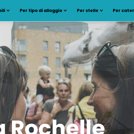
ili
Per tipo di alloggio
Per stelle
Per cate
a Rochelle