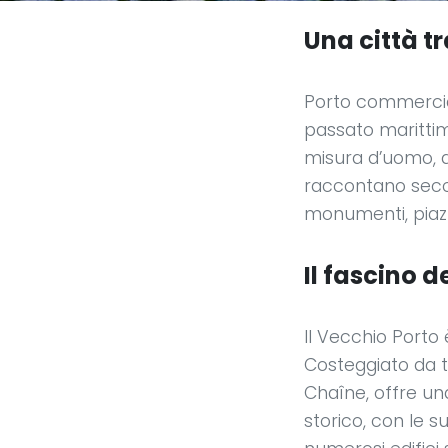
Una città t
Porto commercial
passato marittim
misura d’uomo, do
raccontano secoli
monumenti, piazz
Il fascino d
Il Vecchio Porto
Costeggiato da t
Chaîne, offre una
storico, con le s