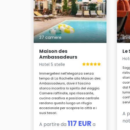
37 camere
85 
a Rochelle
VII secolo
iugando
Maison des
Le
moderno,
Ambassadeurs
Hot
un bar
la
Hotel 5 stelle
Sogg
acile
rist
 città.
Immergetevi nell'eleganza senza
stor
tempo di La Rochelle alla Maison des
UR
cuor
Ambassadeurs, dove il fascino
a
dal 
storico incontra lo spirito del viaggio.
lumi
Camere raffinate, spa rilassante,
conf
cucina creativa e posizione centrale
serv
rendono questo luogo un rifugio
eccezionale per scoprire la città e i
A p
suoi tesori.
no
117 EUR
A partire da
a