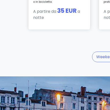
o in bicicletta.
prat
35 EUR
A partire da
a
A p
notte
no
Weeke