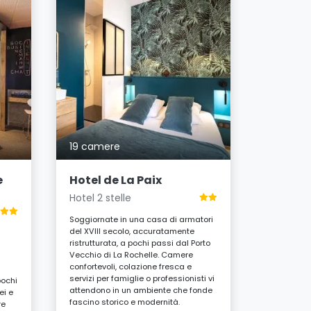
102 cam
ibis La
Port
Hotel 3 s
19 camere
Soggiornat
a pochi pas
e
Hotel de La Paix
ambiente c
Hotel 2 stelle
modernità
climatizza
Soggiornate in una casa di armatori
aperto 24 
del XVIII secolo, accuratamente
tranquillo,
ristrutturata, a pochi passi dal Porto
dopo una g
Vecchio di La Rochelle. Camere
culturali e
confortevoli, colazione fresca e
servizi per famiglie o professionisti vi
pochi
A parti
attendono in un ambiente che fonde
ei e
notte
fascino storico e modernità.
re