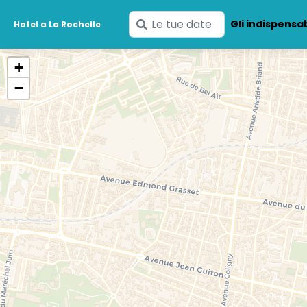
Inserisci
Gli indispensab
Hotel a La Rochelle
le
tue
+
date
−