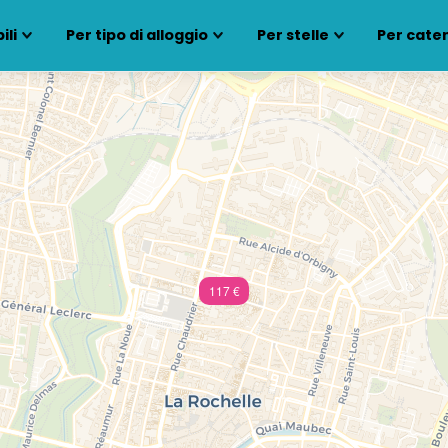
ili
Per tipo di alloggio
Per stelle
Per cate
117 €