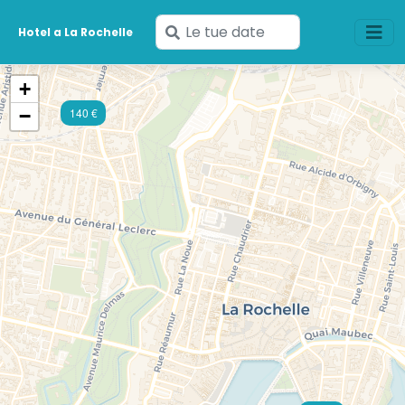
Inserisci
Hotel a La Rochelle
le
tue
+
date
−
140 €