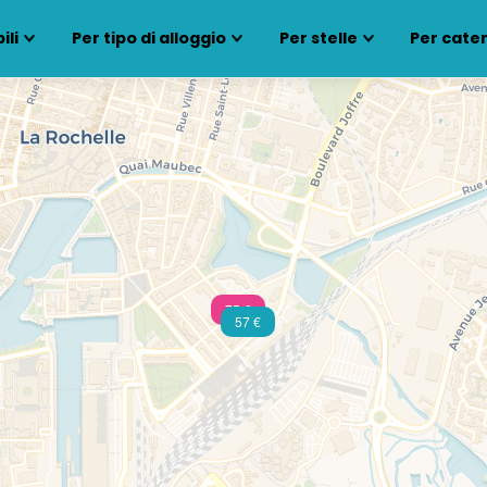
ili
Per tipo di alloggio
Per stelle
Per cate
75 €
57 €