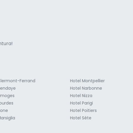
ne italian
entura!
Clermont-Ferrand
Hotel Montpellier
Hendaye
Hotel Narbonne
Limoges
Hotel Nizza
Lourdes
Hotel Parigi
ione
Hotel Poitiers
arsiglia
Hotel Sète