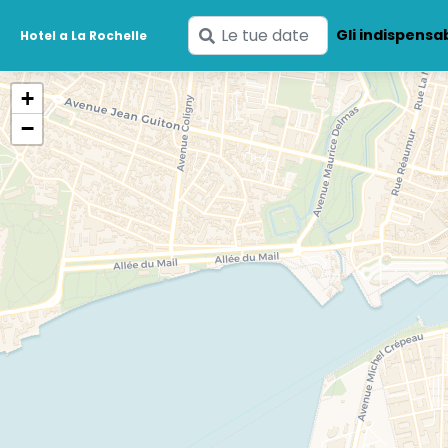
Inserisci
Gli indispensab
Hotel a La Rochelle
le
tue
+
date
−