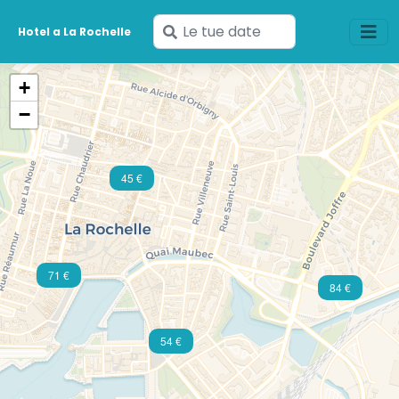
Inserisci
Hotel a La Rochelle
le
tue
+
date
−
45 €
71 €
84 €
54 €