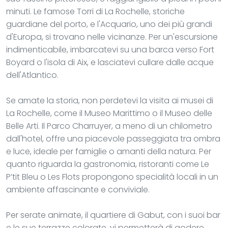
minuti. Le famose Torri di La Rochelle, storiche
guardiane del porto, e l'Acquario, uno dei più grandi
d'Europa, si trovano nelle vicinanze. Per un'escursione
indimenticabile, imbarcatevi su una barca verso Fort
Boyard o l'isola di Aix, e lasciatevi cullare dalle acque
dell'Atlantico.
Se amate la storia, non perdetevi la visita ai musei di
La Rochelle, come il Museo Marittimo o il Museo delle
Belle Arti. Il Parco Charruyer, a meno di un chilometro
dall'hotel, offre una piacevole passeggiata tra ombra
e luce, ideale per famiglie o amanti della natura. Per
quanto riguarda la gastronomia, ristoranti come Le
P’tit Bleu o Les Flots propongono specialità locali in un
ambiente affascinante e conviviale.
Per serate animate, il quartiere di Gabut, con i suoi bar
e le sue terrazze colorate, vi permetterà di godere