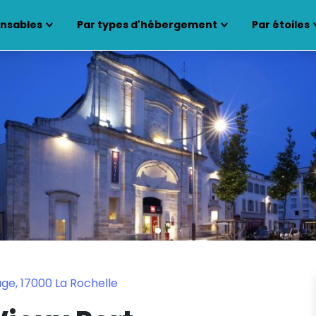
ensables
Par types d'hébergement
Par étoiles
e, 17000 La Rochelle