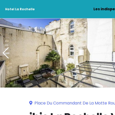
Les indisp
Hotel La Rochelle
Place Du Commandant De La Motte Roug