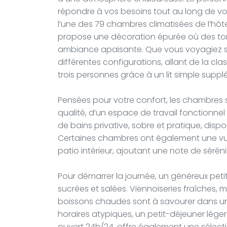
répondre à vos besoins tout au long de vot
l’une des 79 chambres climatisées de l’h
propose une décoration épurée où des tons 
ambiance apaisante. Que vous voyagiez seu
différentes configurations, allant de la cla
trois personnes grâce à un lit simple suppl
Pensées pour votre confort, les chambres s
qualité, d’un espace de travail fonctionnel 
de bains privative, sobre et pratique, dis
Certaines chambres ont également une vue 
patio intérieur, ajoutant une note de séréni
Pour démarrer la journée, un généreux pet
sucrées et salées. Viennoiseries fraîches, m
boissons chaudes sont à savourer dans un
horaires atypiques, un petit-déjeuner léger 
ouvert 24h/24, offre également une sélecti