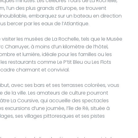
lques minutes. Les célèbres Tours de La Rochelle,
um, l’un des plus grands d’Europe, se trouvent
 inoubliable, embarquez sur un bateau en direction
ous bercer par les eaux de l’Atlantique.
 visiter les musées de La Rochelle, tels que le Musée
c Charruyer, à moins d’un kilomètre de l’hôtel,
re et lumière, idéale pour les familles ou les
es restaurants comme Le P’tit Bleu ou Les Flots
 cadre charmant et convivial.
but, avec ses bars et ses terrasses colorées, vous
 de la ville. Les amateurs de culture pourront
re La Coursive, qui accueille des spectacles
es excursions d’une journée, l’île de Ré, située à
ages, ses villages pittoresques et ses pistes