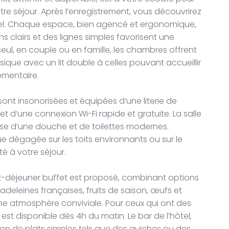
re séjour. Après l’enregistrement, vous découvrirez
ôtel. Chaque espace, bien agencé et ergonomique,
clairs et des lignes simples favorisent une
l, en couple ou en famille, les chambres offrent
ssique avec un lit double à celles pouvant accueillir
émentaire.
ont insonorisées et équipées d’une literie de
et d’une connexion Wi-Fi rapide et gratuite. La salle
pose d’une douche et de toilettes modernes.
dégagée sur les toits environnants ou sur le
té à votre séjour.
it-déjeuner buffet est proposé, combinant options
adeleines françaises, fruits de saison, œufs et
e atmosphère conviviale. Pour ceux qui ont des
est disponible dès 4h du matin. Le bar de l’hôtel,
on de plats simples tels que des quiches ou des