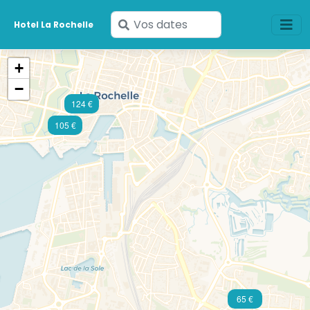
Saisissez
Hotel La Rochelle
vos
dates
+
−
124 €
105 €
65 €