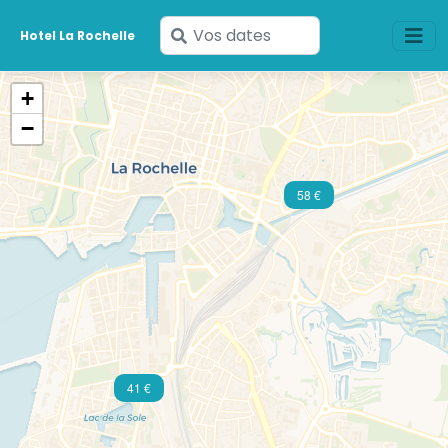
Saisissez
Hotel La Rochelle
vos
dates
+
−
58 €
41 €