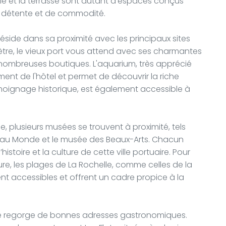
e et la terrasse sont autant d’espaces conçus
 détente et de commodité.
réside dans sa proximité avec les principaux sites
mètre, le vieux port vous attend avec ses charmantes
 nombreuses boutiques. L'aquarium, très apprécié
ment de l'hôtel et permet de découvrir la riche
émoignage historique, est également accessible à
e, plusieurs musées se trouvent à proximité, tels
eau Monde et le musée des Beaux-Arts. Chacun
stoire et la culture de cette ville portuaire. Pour
ure, les plages de La Rochelle, comme celles de la
t accessibles et offrent un cadre propice à la
elle regorge de bonnes adresses gastronomiques.