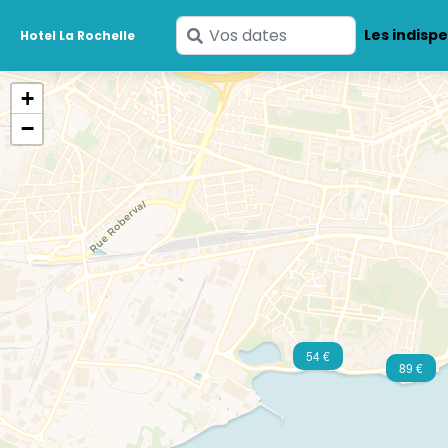
Saisissez
Les indisp
Hotel La Rochelle
vos
dates
+
−
54 €
89 €