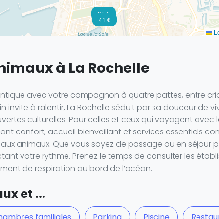
35 €
41 €
Le
animaux à La Rochelle
ntique avec votre compagnon à quatre pattes, entre criq
in invite à ralentir, La Rochelle séduit par sa douceur de v
tes culturelles. Pour celles et ceux qui voyagent avec leur
nt confort, accueil bienveillant et services essentiels c
ux animaux. Que vous soyez de passage ou en séjour pr
tant votre rythme. Prenez le temps de consulter les établ
moment de respiration au bord de l’océan.
x et ...
hambres familiales
Parking
Piscine
Restau