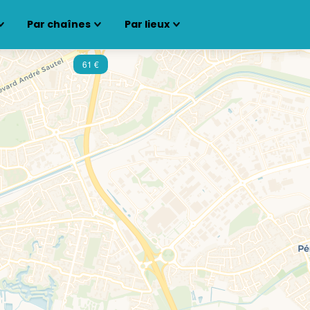
Par chaînes
Par lieux
61 €