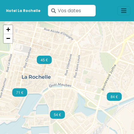
Saisissez
Hotel La Rochelle
vos
dates
+
−
45 €
71 €
84 €
54 €