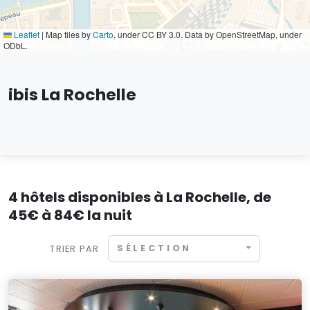
Leaflet
|
Map tiles by
Carto
, under CC BY 3.0. Data by OpenStreetMap, under
ODbL.
ibis La Rochelle
4 hôtels disponibles à La Rochelle, de
45€ à 84€ la nuit
SÉLECTION
TRIER PAR