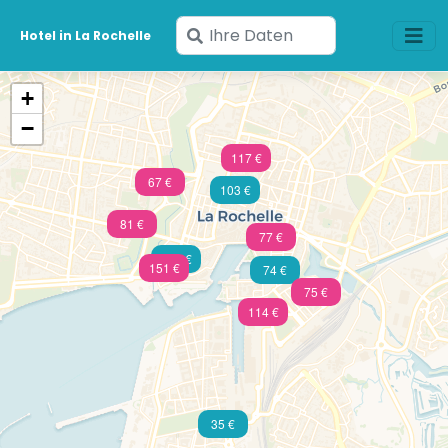
Geben
Hotel in La Rochelle
Sie
Ihre
+
Daten
−
ein
117 €
67 €
103 €
81 €
77 €
105 €
151 €
74 €
75 €
114 €
35 €