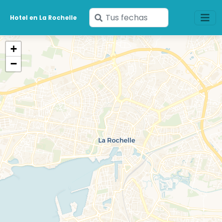
Ingresa
Hotel en La Rochelle
tus
fechas
+
−