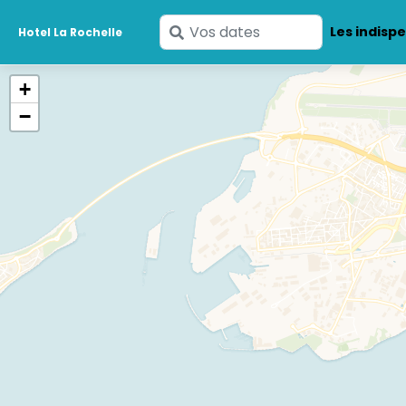
Saisissez
Les indisp
Hotel La Rochelle
vos
dates
+
−