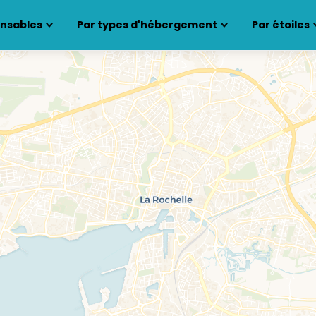
ensables
Par types d'hébergement
Par étoiles