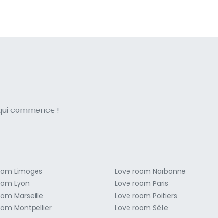
ne italian
e qui commence !
oom Limoges
Love room Narbonne
oom Lyon
Love room Paris
oom Marseille
Love room Poitiers
oom Montpellier
Love room Sète