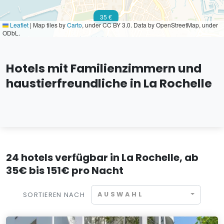
35 €
Leaflet
|
Map tiles by
Carto
, under CC BY 3.0. Data by OpenStreetMap, under
ODbL.
Hotels mit Familienzimmern und
haustierfreundliche in La Rochelle
24 hotels verfügbar in La Rochelle, ab
35€ bis 151€ pro Nacht
AUSWAHL
SORTIEREN NACH