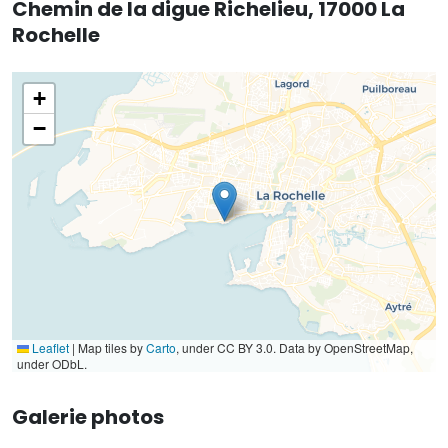
Chemin de la digue Richelieu, 17000 La
Rochelle
+
−
Leaflet
|
Map tiles by
Carto
, under CC BY 3.0. Data by OpenStreetMap,
under ODbL.
Galerie photos