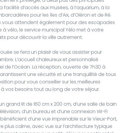
cement privilégié, à deux pas des principales
a facilité d’accès aux musées, à l’aquarium, à la
rcadères pour les îles d’Aix, d’Oléron et de Ré.
ales vous attendent également pour des escapades
lle à vélo, le service municipal Yélo met à votre
its pour découvrir la ville autrement.
ouée se fera un plaisir de vous assister pour
mbre. L’accueil chaleureux et personnalisé
el de l’Océan. La réception, ouverte de 7h30 à
garantissent une sécurité et une tranquillité de tous
sition pour vous conseiller sur les meilleures
e à vos besoins tout au long de votre séjour.
 grand lit de 160 cm x 200 cm, d’une salle de bain
télévision, d’un bureau et d’une connexion Wi-Fi
bénéficient d’une vue imprenable sur le Vieux-Port,
e plus calme, avec vue sur l’architecture typique