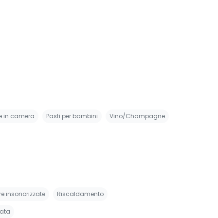
e in camera
Pasti per bambini
Vino/Champagne
 insonorizzate
Riscaldamento
nata