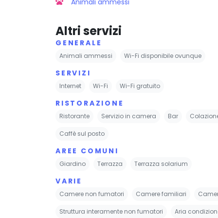
Animali ammessi
Altri servizi
GENERALE
Animali ammessi
Wi-Fi disponibile ovunque
SERVIZI
Internet
Wi-Fi
Wi-Fi gratuito
RISTORAZIONE
Ristorante
Servizio in camera
Bar
Colazion
Caffè sul posto
AREE COMUNI
Giardino
Terrazza
Terrazza solarium
VARIE
Camere non fumatori
Camere familiari
Camere
Struttura interamente non fumatori
Aria condizio