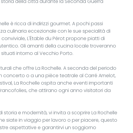
 storia della città durante la Seconda Guerra
lle è ricca di indirizzi gourmet. A pochi passi
enza culinaria eccezionale con le sue specialità di
 conviviale, L'Étable du Pérot propone piatti di
utentico. Gli amanti della cucina locale troveranno
 situati intorno al Vecchio Porto.
turali che offre La Rochelle. A seconda del periodo
un concerto o a una pièce teatrale al Carré Amelot,
stival, La Rochelle ospita anche eventi importanti
 Francofolies, che attirano ogni anno visitatori da
di storia e modernità, vi invita a scoprire La Rochelle
e siate in viaggio per lavoro o per piacere, questo
stre aspettative e garantirvi un soggiorno