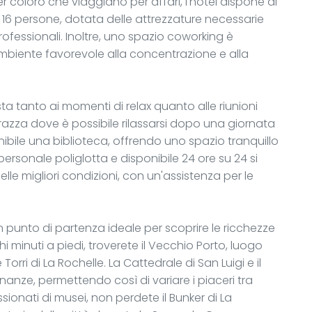
er coloro che viaggiano per affari, l'hotel dispone di
a 16 persone, dotata delle attrezzature necessarie
professionali. Inoltre, uno spazio coworking è
mbiente favorevole alla concentrazione e alla
esta tanto ai momenti di relax quanto alle riunioni
rrazza dove è possibile rilassarsi dopo una giornata
sponibile una biblioteca, offrendo uno spazio tranquillo
il personale poliglotta e disponibile 24 ore su 24 si
elle migliori condizioni, con un'assistenza per le
un punto di partenza ideale per scoprire le ricchezze
chi minuti a piedi, troverete il Vecchio Porto, luogo
rri di La Rochelle. La Cattedrale di San Luigi e il
nanze, permettendo così di variare i piaceri tra
ionati di musei, non perdete il Bunker di La