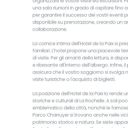
organizzare le vostre visite ed escursioni. P
una sala riunioni in grado di ospitare fino 
per garantire il successo dei vostri eventi 
disponibile su prenotazione, creando un a
collaborazione.
La cornice intima dell'Hotel de la Paix si pr
familiari. L'hotel propone una piacevole te
di visite. Per gli amanti della lettura, è di
e rilassante all'interno dell'albergo. Infine, 
assicura che il vostro soggiorno si svolga n
visite turistiche o l'acquisto di biglietti.
La posizione dell'Hotel de la Paix lo rende 
storiche e culturali di La Rochelle. A soli po
emblematico della città, nonché le famose To
Parco Charruyer si trovano anche nelle vici
patrimonio storico e natura. Se siete appass