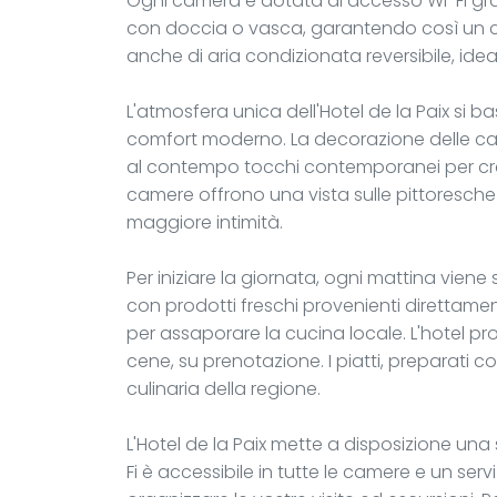
Ogni camera è dotata di accesso Wi-Fi grat
con doccia o vasca, garantendo così un c
anche di aria condizionata reversibile, ideale
L'atmosfera unica dell'Hotel de la Paix si bas
comfort moderno. La decorazione delle ca
al contempo tocchi contemporanei per cr
camere offrono una vista sulle pittoresche
maggiore intimità.
Per iniziare la giornata, ogni mattina vien
con prodotti freschi provenienti direttame
per assaporare la cucina locale. L'hotel pro
cene, su prenotazione. I piatti, preparati con
culinaria della regione.
L'Hotel de la Paix mette a disposizione una ser
Fi è accessibile in tutte le camere e un serv