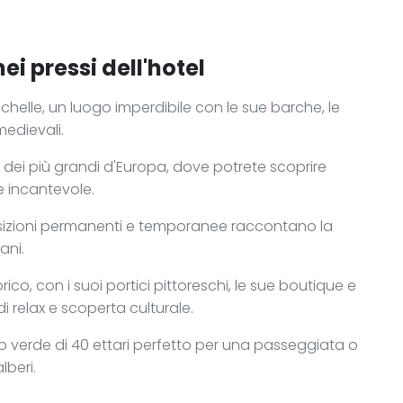
ei pressi dell'hotel
helle, un luogo imperdibile con le sue barche, le
medievali.
o dei più grandi d'Europa, dove potrete scoprire
e incantevole.
osizioni permanenti e temporanee raccontano la
ani.
ico, con i suoi portici pittoreschi, le sue boutique e
i relax e scoperta culturale.
o verde di 40 ettari perfetto per una passeggiata o
lberi.