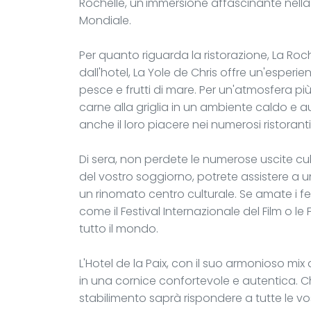
Rochelle, un'immersione affascinante nella
Mondiale.
Per quanto riguarda la ristorazione, La Roche
dall'hotel, La Yole de Chris offre un'esperi
pesce e frutti di mare. Per un'atmosfera più
carne alla griglia in un ambiente caldo e a
anche il loro piacere nei numerosi ristoranti
Di sera, non perdete le numerose uscite cul
del vostro soggiorno, potrete assistere a 
un rinomato centro culturale. Se amate i fe
come il Festival Internazionale del Film o le
tutto il mondo.
L'Hotel de la Paix, con il suo armonioso mix 
in una cornice confortevole e autentica. Ch
stabilimento saprà rispondere a tutte le vo