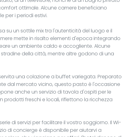
uito, di un televisore, nonché di un bagno privato
omfort ottimale. Alcune camere beneficiano
 per i periodi estivi.
a su un sottile mix tra l'autenticità del luogo e il
mere mette in risalto elementi d'epoca integrando
eare un ambiente caldo e accogliente. Alcune
 stradine della città, mentre altre godono di una
e servita una colazione a buffet variegata. Preparato
nte dal mercato vicino, questo pasto è l'occasione
pone anche un servizio di tavola d'ospiti per le
 prodotti freschi e locali, riflettono la ricchezza
ie di servizi per facilitare il vostro soggiorno. Il Wi-
izio di concierge è disponibile per aiutarvi a