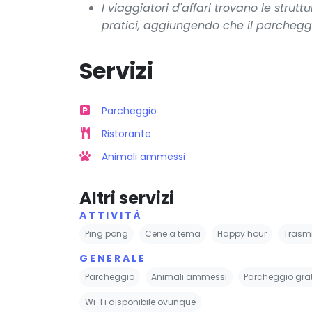
I viaggiatori d'affari trovano le strut
pratici, aggiungendo che il parchegg
Servizi
Parcheggio
Ristorante
Animali ammessi
Altri servizi
ATTIVITÀ
Ping pong
Cene a tema
Happy hour
Trasmi
GENERALE
Parcheggio
Animali ammessi
Parcheggio grat
Wi-Fi disponibile ovunque