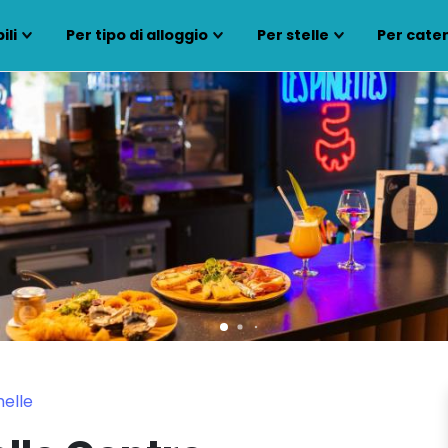
ili
Per tipo di alloggio
Per stelle
Per cate
helle