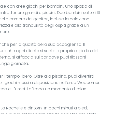
deale con aree giochi per bambini, uno spazio di
intrattenere grandi e piccini. Due bambini sotto i 16
la camera dei genitori, inclusa la colazione.
ezza e alla tranquillità degli ospiti grazie a un
mere.
nche per la qualità della sua accoglienza. Il
ura che ogni cliente si senta a proprio agio fin dal
derna, si affaccia sul bar dove puoi rilassarti
unga giornata.
tempo libero. Oltre alla piscina, puoi divertirti
i giochi messi a disposizione nell'area Webcorner.
ioteca e i fumetti offrono un momento di relax
La Rochelle e dintorni. In pochi minuti a piedi,