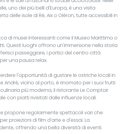
rri e le sue affascinanti strade acciottolate. Nelle
e, uno dei più belli d'Europa, è una visita
a delle isole di Ré, Aix o Oléron, tutte accessibili in
ricca di musei interessanti come il Museo Marittimo o
ti. Questi luoghi offrono un'immersione nella storia
ferisci passeggiare, i portici del centro città
 per una pausa relax.
dere l'opportunità di gustare le ostriche locali in
ante André, vicino al porto, è rinomato per i suoi frutti
 culinaria più moderna, il ristorante Le Comptoir
con piatti rivisitati dalle influenze locali.
sive propone regolarmente spettacoli vari che
r proiezioni di film d'arte e d'essai. La
nte, offrendo una bella diversità di eventi.