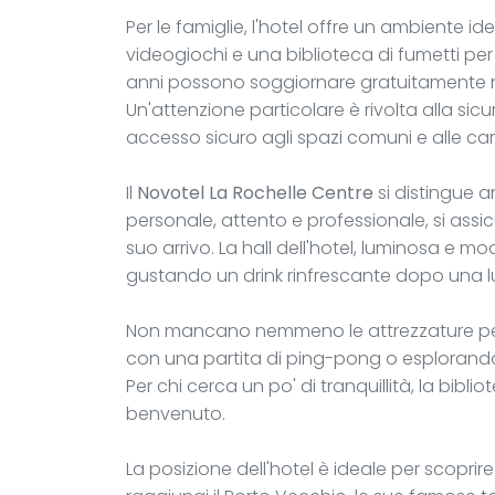
Per le famiglie, l'hotel offre un ambiente i
videogiochi e una biblioteca di fumetti per 
anni possono soggiornare gratuitamente nel
Un'attenzione particolare è rivolta alla sicur
accesso sicuro agli spazi comuni e alle ca
Il
Novotel La Rochelle Centre
si distingue a
personale, attento e professionale, si assic
suo arrivo. La hall dell'hotel, luminosa e mo
gustando un drink rinfrescante dopo una l
Non mancano nemmeno le attrezzature per il 
con una partita di ping-pong o esplorando 
Per chi cerca un po' di tranquillità, la bibl
benvenuto.
La posizione dell'hotel è ideale per scoprire 