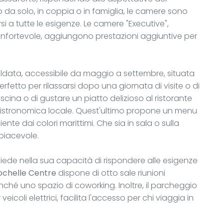
 da solo, in coppia o in famiglia, le camere sono
i a tutte le esigenze. Le camere "Executive",
onfortevole, aggiungono prestazioni aggiuntive per
caldata, accessibile da maggio a settembre, situata
rfetto per rilassarsi dopo una giornata di visite o di
iscina o di gustare un piatto delizioso al ristorante
a bistronomica locale. Quest'ultimo propone un menu
ente dai colori marittimi. Che sia in sala o sulla
piacevole.
isiede nella sua capacità di rispondere alle esigenze
ochelle Centre
dispone di otto sale riunioni
é uno spazio di coworking. Inoltre, il parcheggio
veicoli elettrici, facilita l'accesso per chi viaggia in