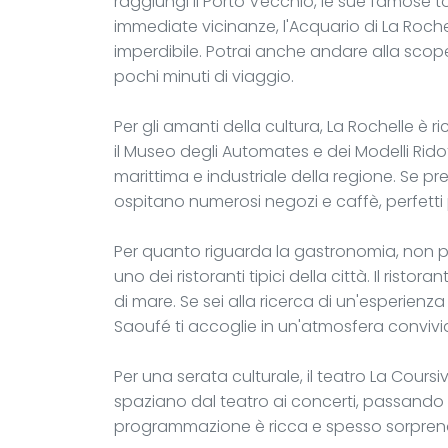
raggiungi il Porto Vecchio, le sue famose to
immediate vicinanze, l'Acquario di La Rochell
imperdibile. Potrai anche andare alla scopert
pochi minuti di viaggio.
Per gli amanti della cultura, La Rochelle è 
il Museo degli Automates e dei Modelli Ridot
marittima e industriale della regione. Se pre
ospitano numerosi negozi e caffè, perfetti
Per quanto riguarda la gastronomia, non per
uno dei ristoranti tipici della città. Il ristor
di mare. Se sei alla ricerca di un'esperienza
Saoufé ti accoglie in un'atmosfera conviviale 
Per una serata culturale, il teatro La Cour
spaziano dal teatro ai concerti, passando pe
programmazione è ricca e spesso sorprende