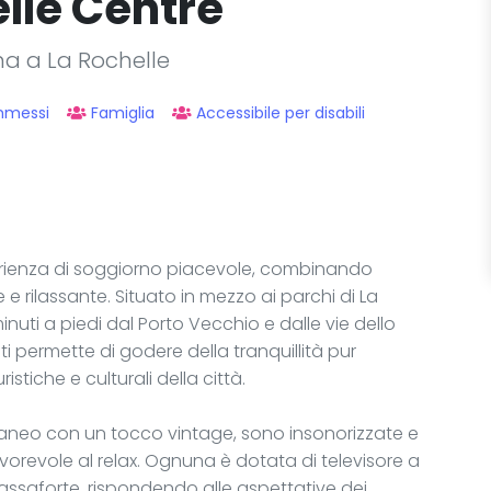
lle Centre
ina a La Rochelle
mmessi
Famiglia
Accessibile per disabili
rienza di soggiorno piacevole, combinando
e rilassante. Situato in mezzo ai parchi di La
minuti a piedi dal Porto Vecchio e dalle vie dello
permette di godere della tranquillità pur
istiche e culturali della città.
aneo con un tocco vintage, sono insonorizzate e
vorevole al relax. Ognuna è dotata di televisore a
assaforte, rispondendo alle aspettative dei